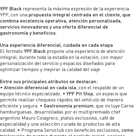
Otras Ventas
YPF Black
representa la máxima expresión de la experiencia
Gobierno corporativo
YPF, con una
propuesta integral centrada en el cliente, que
Ir a YPF Gas >
YPF Luz >
combina excelencia operativa, atención personalizada,
Composición accionaria
servicios innovadores y una oferta diferencial de
Gas a granel
gastronomía y beneficios.
VMOS >
Capital suscripto
Gas envasado
Una experiencia diferencial, cuidada en cada etapa
Directorio
El formato
YPF Black
propone una experiencia de atención
Comprá tu garrafa YPF
integral, durante toda la estadía en la estación, con mayor
Comisión fiscalizadora
personalización del servicio y espacios diseñados para
Envases livianos
optimizar tiempos y mejorar la calidad del viaje.
Comité de auditoria
Ir a YPF Ruta>
Entre sus principales atributos se destacan:
Comités del directorio
•
Atención diferencial en cada isla
, con el respaldo de un
Blog
equipo técnico especializado. •
YPF Pit Stop
, un espacio que
Management
permite realizar chequeos rápidos del vehículo de manera
Webinars
eficiente y segura. •
Gastronomía premium
, que incluye Carne
Asamblea de accionistas
hamburguesas, desarrolladas por el multipremiado chef
Ir a Lubricantes YPF >
argentino Mauro Colagreco, platos exclusivos, café de
Estatuto
especialidad y una selección curada de productos de alta
Ir a YPF Química >
calidad. • Programa Serviclub con beneficios exclusivos
, como
Documentos corporativos
triplicación de puntos durante el período inicial, accesos