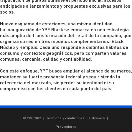
Ir a YPF Boxes >
anticipados a lanzamientos y propuestas exclusivas para los
Servicios para inversores
socios.
Ir a App YPF >
Calendario
Nuevo esquema de estaciones, una misma identidad
Ir a ServiClub >
La inauguración de YPF Black se enmarca en una
estrategia
Preguntas Frecuentes
más amplia de transformación del retail de la compañía, que
organiza su red en tres modelos complementarios: Black,
Comunicate con nosotros
Núcleo y Refiplus.
Cada uno responde a distintos hábitos de
consumo y contextos geográficos, pero comparten valores
Formulario de Contacto
comunes: cercanía, calidad y confiabilidad.
Con este enfoque,
YPF busca ampliar el alcance de su marca
,
mantener su fuerte presencia federal y seguir siendo la
referencia del mercado, sin perder su identidad ni su
compromiso con los clientes en cada punto del país.
© YPF 2024
|
Términos y condiciones
|
Extranets
|
Proveedores