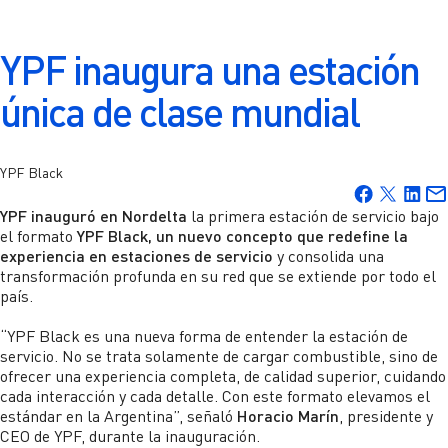
YPF Full
Prevención de Daños
Registro para proveedores
YPF en el Mercado
YPF Argentina
Pasantías
Sitios YPF
Mapa YPF
Complejo Industrial
YPF inaugura una estación
Condiciones de compras y contrataciones
Cotización de la acción
Inglés
Jóvenes en Tecnología
Ir a Industrias y Negocios >
Complejo Industrial La Plata
única de clase mundial
Soy proveedor de YPF
Dividendos
YPF Energía Argentina >
Aviación
Presencia regional
Información para el pago de facturas
Emisiones de títulos de deuda
Transporte
YPF Bolivia
YPF Black
YPF Digital >
Certificados e información impositiva
Perfil de deuda
Facebook
Twitter
Linkedin
Mai
Minería
Comunicate con nosotros
YPF inauguró en Nordelta
la primera estación de servicio bajo
Desarrollo de proveedores
Calificaciones crediticias
Argentina LNG >
el formato
YPF Black, un nuevo concepto que redefine la
Oil & Gas
Atención al cliente
experiencia en estaciones de servicio
y consolida una
Cadena de valor sustentable
Cobertura de analistas
transformación profunda en su red que se extiende por todo el
Proyectos Offshore >
Infraestructura y Construcción
Envianos tu consulta
país.
Comunicados de prensa
Mercado Naval
Comunicate telefónicamente
“YPF Black es una nueva forma de entender la estación de
Desafío Vaca Muerta >
Comunicados
servicio. No se trata solamente de cargar combustible, sino de
Industrias, Energía y Organismos
ofrecer una experiencia completa, de calidad superior, cuidando
Teléfonos corporativos
Fundación YPF >
cada interacción y cada detalle. Con este formato elevamos el
Sustentabilidad
estándar en la Argentina”, señaló
Agropecuario
Horacio Marín
, presidente y
CEO de YPF, durante la inauguración.
Reportes de sustentabilidad
Y-TEC >